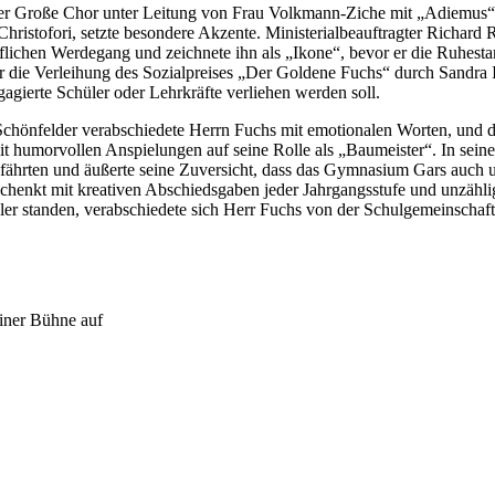
der Große Chor unter Leitung von Frau Volkmann-Ziche mit „Adiemus“,
Christofori, setzte besondere Akzente. Ministerialbeauftragter Richard 
flichen Werdegang und zeichnete ihn als „Ikone“, bevor er die Ruhesta
die Verleihung des Sozialpreises „Der Goldene Fuchs“ durch Sandra I
gagierte Schüler oder Lehrkräfte verliehen werden soll.
Schönfelder verabschiedete Herrn Fuchs mit emotionalen Worten, und d
mit humorvollen Anspielungen auf seine Rolle als „Baumeister“. In sein
fährten und äußerte seine Zuversicht, dass das Gymnasium Gars auch u
chenkt mit kreativen Abschiedsgaben jeder Jahrgangsstufe und unzähl
ler standen, verabschiedete sich Herr Fuchs von der Schulgemeinschaf