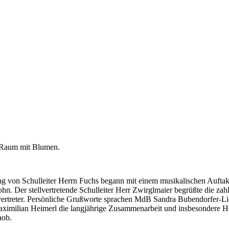
ng von Schulleiter Herrn Fuchs begann mit einem musikalischen Auftakt
n. Der stellvertretende Schulleiter Herr Zwirglmaier begrüßte die zah
vertreter. Persönliche Grußworte sprachen MdB Sandra Bubendorfer-
imilian Heimerl die langjährige Zusammenarbeit und insbesondere Her
hob.