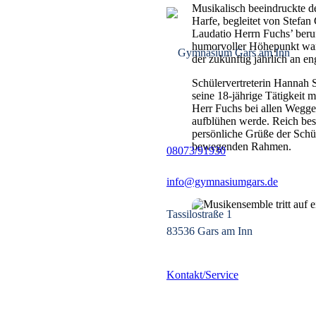
Musikalisch beeindruckte 
Harfe, begleitet von Stefan 
Laudatio Herrn Fuchs’ beru
humorvoller Höhepunkt war 
der zukünftig jährlich an en
Schülervertreterin Hannah 
seine 18-jährige Tätigkeit 
Herr Fuchs bei allen Wegge
aufblühen werde. Reich bes
persönliche Grüße der Schü
bewegenden Rahmen.
08073/91930
info@gymnasiumgars.de
Tassilostraße 1
83536 Gars am Inn
Kontakt/
Service