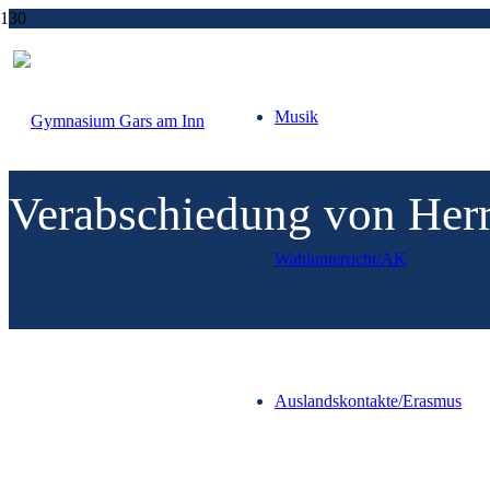
Musik
Schulorganisation
Verabschiedung von Her
Wahl­unter­richt/AK
Auslands­kontakte/
Erasmus