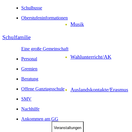
Schul­busse
Ober­stufen­infor­mationen
Musik
Schul­familie
Eine große Gemeinschaft
Wahl­unter­richt/AK
Personal
Gremien
Beratung
Offene Ganztagsschule
Auslands­kontakte/
Erasmus
SMV
Nachhilfe
Ankommen am GG
Veranstal­tungen