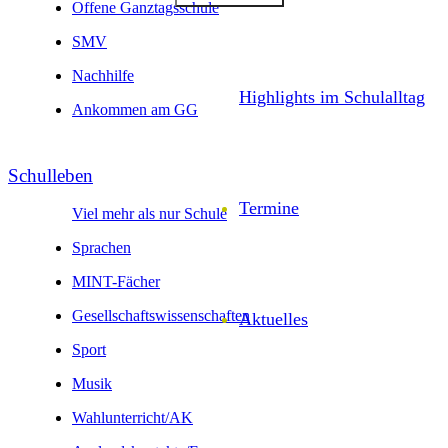
Offene Ganztagsschule
SMV
Nachhilfe
Highlights im Schulalltag
Ankommen am GG
Schul­leben
Termine
Viel mehr als nur Schule
Sprachen
MINT-Fächer
Gesell­schafts­wissen­schaften
Aktuelles
Sport
Musik
Wahl­unter­richt/AK