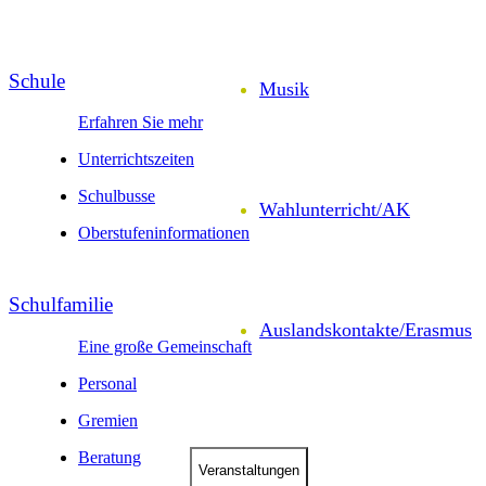
Schule
Musik
Erfahren Sie mehr
Unter­richts­zeiten
Schul­busse
Wahl­unter­richt/AK
Ober­stufen­infor­mationen
Schul­familie
Auslands­kontakte/
Erasmus
Eine große Gemeinschaft
Personal
Gremien
Beratung
Veranstal­tungen