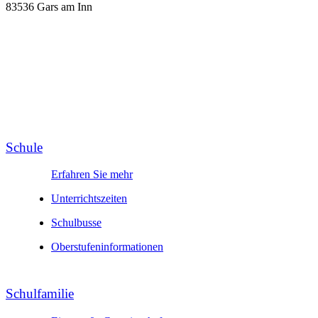
83536 Gars am Inn
Schule
Erfahren Sie mehr
Unter­richts­zeiten
Schul­busse
Ober­stufen­infor­mationen
Schul­familie