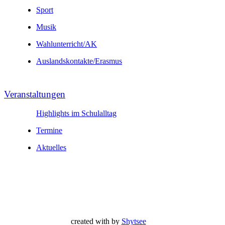
Sport
Musik
Wahl­unter­richt/AK
Auslands­kontakte/
Erasmus
Veranstal­tungen
Highlights im Schulalltag
Termine
Aktuelles
created with
by
Shytsee