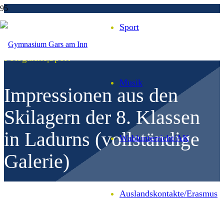
Sport
Fotogalerie
|
Sport
Musik
Impressionen aus den
Skilagern der 8. Klassen
in Ladurns (vollständige
Wahl­unter­richt/AK
Galerie)
Auslands­kontakte/
Erasmus