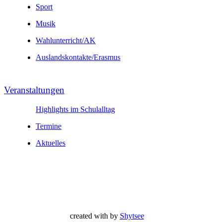
Sport
Musik
Wahl­unter­richt/AK
Auslands­kontakte/
Erasmus
Veranstal­tungen
Highlights im Schulalltag
Termine
Aktuelles
created with
by
Shytsee