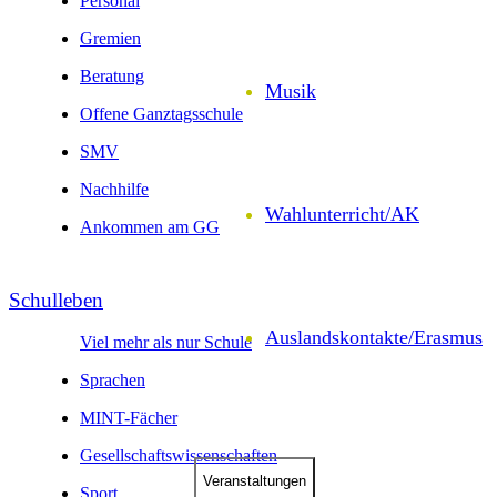
Personal
Gremien
Beratung
Musik
Offene Ganztagsschule
SMV
Nachhilfe
Wahl­unter­richt/AK
Ankommen am GG
Schul­leben
Auslands­kontakte/
Erasmus
Viel mehr als nur Schule
Sprachen
MINT-Fächer
Gesell­schafts­wissen­schaften
Veranstal­tungen
Sport