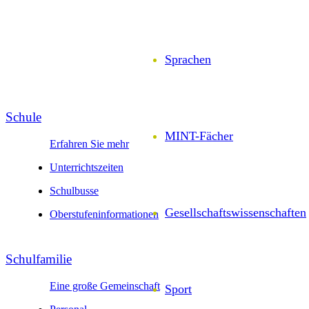
Sprachen
Schule
MINT-Fächer
Erfahren Sie mehr
Unter­richts­zeiten
Schul­busse
Gesell­schafts­wissen­schaften
Ober­stufen­infor­mationen
Schul­familie
Eine große Gemeinschaft
Sport